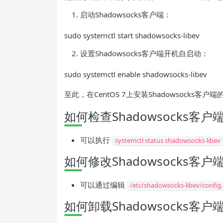
启动Shadowsocks客户端：
sudo systemctl start shadowsocks-libev
设置Shadowsocks客户端开机自启动：
sudo systemctl enable shadowsocks-libev
至此，在CentOS 7上安装Shadowsocks客
如何检查Shadowsocks客
可以执行
systemctl status shadowsocks-libev
如何修改Shadowsocks客
可以通过编辑
/etc/shadowsocks-libev/config
如何卸载Shadowsocks客户