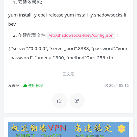
安装依赖包:
yum install -y epel-release yum install -y shadowsocks-li
bev
创建配置文件
:
/etc/shadowsocks-libev/config.json
{ “server”:”0.0.0.0″, “server_port”:8388, “password”:”your
_password”, “timeout”:300, “method”:”aes-256-cfb
正文完
发表至：
使用教程
2024-05-16