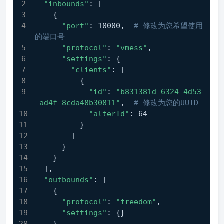
"inbounds"
: [
    {
"port"
: 10000,  
# 修改为您希望使用
的端口号
"protocol"
: 
"vmess"
,
"settings"
: {
"clients"
: [
          {
"id"
: 
"b831381d-6324-4d53
-ad4f-8cda48b30811"
,  
# 修改为您的UUID
"alterId"
: 64
          }
        ]
      }
    }
  ],
"outbounds"
: [
    {
"protocol"
: 
"freedom"
,
"settings"
: {}