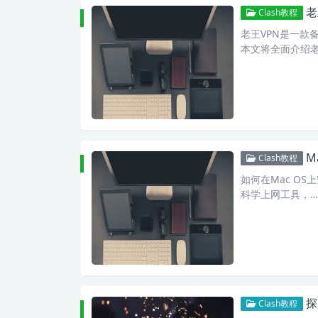
老
Clash教程
老王VPN是一款
本文将全面介绍老
M
Clash教程
如何在Mac OS上
科学上网工具，…
探
Clash教程