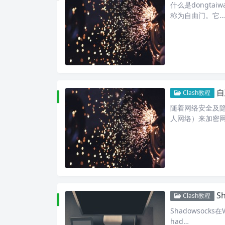
什么是dongtai
称为自由门。它…
自
Clash教程
随着网络安全及隐
人网络）来加密
S
Clash教程
Shadowsocks
had…