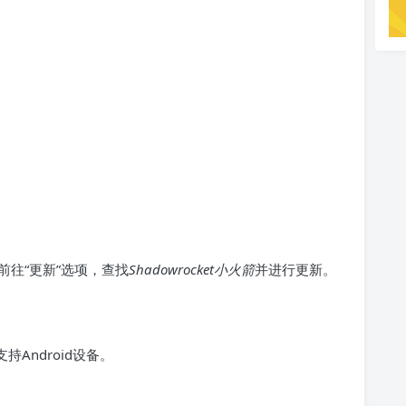
e并前往“更新”选项，查找
Shadowrocket小火箭
并进行更新。
持Android设备。