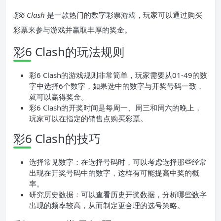
彩6 Clash
是一款热门的数字彩票游戏，玩家可以通过购买
彩票来参与游戏并赢取丰厚的奖金。
彩6 Clash的玩法规则
彩6 Clash的游戏规则非常简单，玩家需要从01-49的数
字中选择6个数字，如果选中的数字与开奖号码一致，
就可以赢得奖金。
彩6 Clash的开奖时间是每周一、周三和周六的晚上，
玩家可以在指定的销售点购买彩票。
彩6 Clash的技巧
选择常见数字：在选择号码时，可以考虑选择那些经常
出现在开奖号码中的数字，这样有可能提高中奖的概
率。
研究历史数据：可以查看历史开奖数据，分析哪些数字
出现的频率较高，从而制定更合理的选号策略。