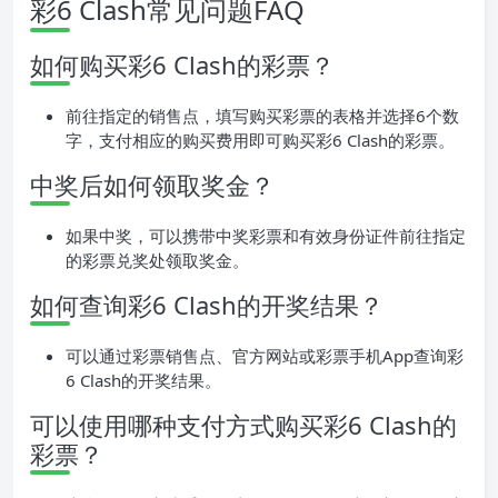
彩6 Clash常见问题FAQ
如何购买彩6 Clash的彩票？
前往指定的销售点，填写购买彩票的表格并选择6个数
字，支付相应的购买费用即可购买彩6 Clash的彩票。
中奖后如何领取奖金？
如果中奖，可以携带中奖彩票和有效身份证件前往指定
的彩票兑奖处领取奖金。
如何查询彩6 Clash的开奖结果？
可以通过彩票销售点、官方网站或彩票手机App查询彩
6 Clash的开奖结果。
可以使用哪种支付方式购买彩6 Clash的
彩票？