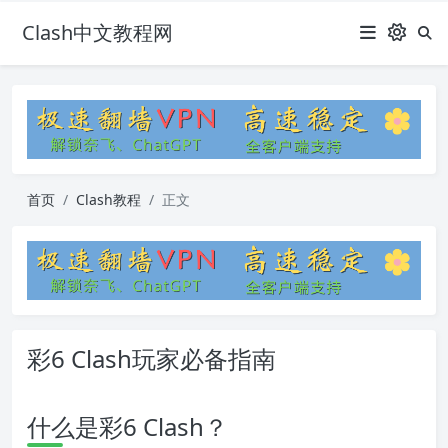
Clash中文教程网
首页
Clash教程
正文
彩6 Clash玩家必备指南
什么是彩6 Clash？