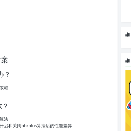
方案
办？
依赖
效？
算法
和关闭bbrplus算法后的性能差异