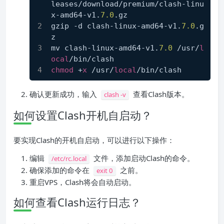
leases/download/premium/clash-linu
x-amd64-v1.
7.0
.gz
gzip -d clash-linux-amd64-v1.
7.0
.g
z
mv clash-linux-amd64-v1.
7.0
 /usr/
l
ocal
/bin/clash
chmod
 +
x
 /usr/
local
/bin/clash
确认更新成功，输入
查看Clash版本。
clash -v
如何设置Clash开机自启动？
要实现Clash的开机自启动，可以进行以下操作：
编辑
文件，添加启动Clash的命令。
/etc/rc.local
确保添加的命令在
之前。
exit 0
重启VPS，Clash将会自动启动。
如何查看Clash运行日志？