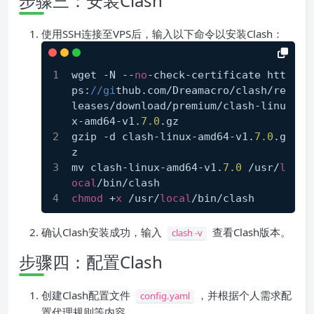
步骤三：安装Clash
使用SSH连接至VPS后，输入以下命令以安装Clash：
wget -N --
no
-check-certificate htt
ps:
//gi
thub.com/Dreamacro/clash/re
leases/download/premium/clash-linu
x-amd64-v1.
7.0
.gz
gzip -d clash-linux-amd64-v1.
7.0
.g
z
mv clash-linux-amd64-v1.
7.0
 /usr/
l
ocal
/bin/clash
chmod
 +
x
 /usr/
local
/bin/clash
确认Clash安装成功，输入
查看Clash版本。
clash -v
步骤四：配置Clash
创建Clash配置文件
，并根据个人需求配
config.yaml
置代理规则等内容。