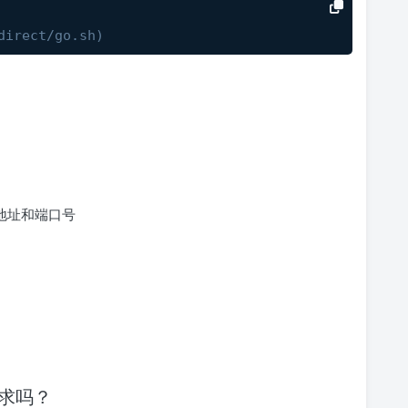
direct/go.sh)
地址和端口号
。
要求吗？