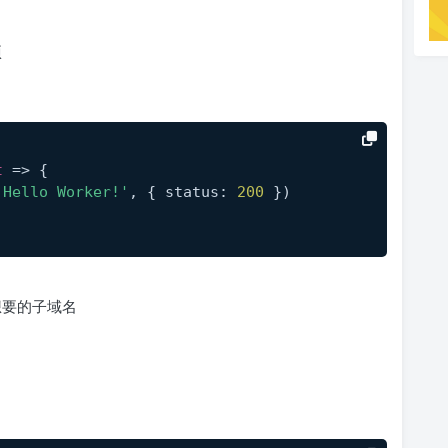
项
t
 => {
'Hello Worker!'
, { status: 
200
 })
入您想要的子域名