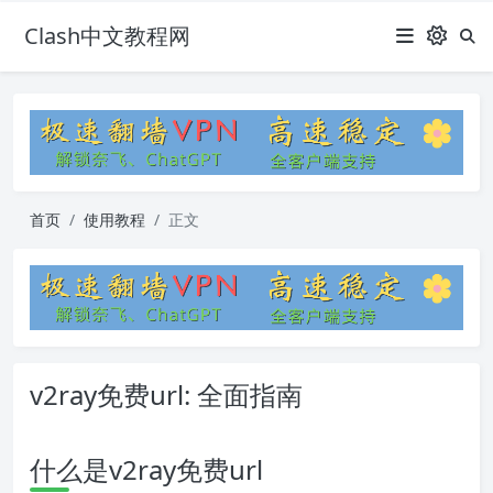
Clash中文教程网
首页
使用教程
正文
v2ray免费url: 全面指南
什么是v2ray免费url