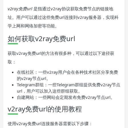
v2ray免费url
是指通过v2ray协议获取免费节点的链接地
址。用户可以通过这些免费url连接到v2ray服务器，实现科
学上网和网络加密等功能。
如何获取v2ray免费url
获取v2ray免费url的方法有很多种，可以通过以下途径获
取：
在线社区：一些v2ray用户会在各种技术社区分享免费
的v2ray节点url。
Telegram群组：一些Telegram群组提供免费v2ray节点
url，用户可以加入这些群组获取。
自建网站：一些网站会定期发布免费v2ray节点url。
v2ray免费url的使用教程
使用v2ray免费url连接服务器需要以下步骤：