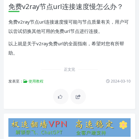
免费v2ray节点url连接速度慢怎么办？
免费v2ray节点url连接速度慢可能与节点质量有关，用户可
以尝试切换其他可用的免费url节点进行连接。
以上就是关于v2ray免费url的全面指南，希望对您有所帮
助。
正文完
发表至：
使用教程
2024-03-10